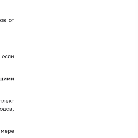
ов от
 если
ющими
плект
одов,
имере