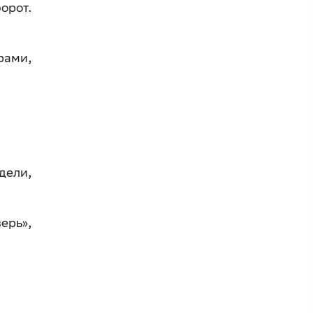
орот.
рами,
дели,
ерь»,