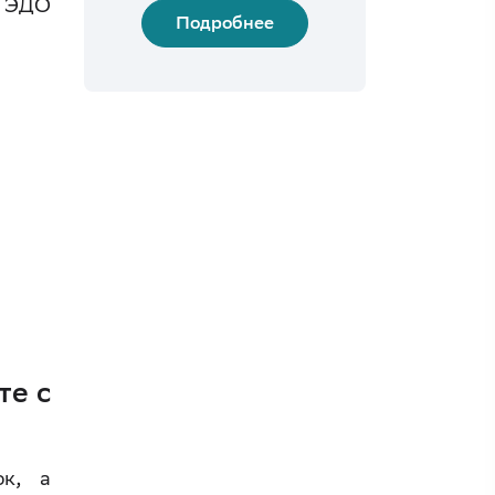
а ЭДО
Подробнее
те с
ок, а