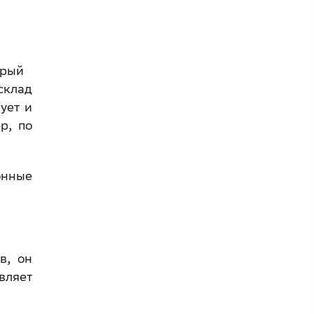
торый
склад
ует и
р, по
онные
в, он
вляет