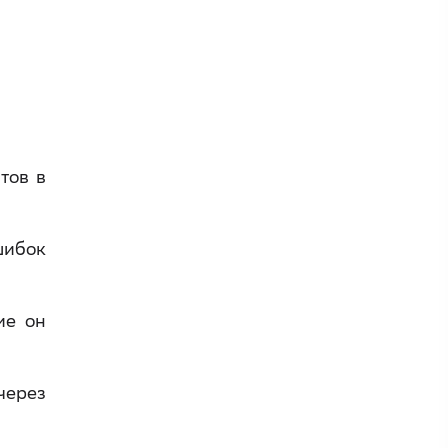
.
тов в
шибок
ие он
через