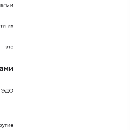
ать и
ти их
— это
сами
з ЭДО
ругие