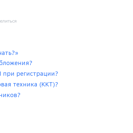
елиться
чать?»
обложения?
П при регистрации?
вая техника (ККТ)?
дников?