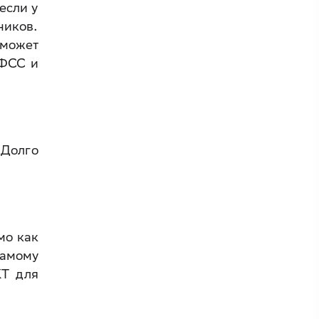
если у
ников.
оможет
 ФСС и
 Долго
мо как
самому
КТ для