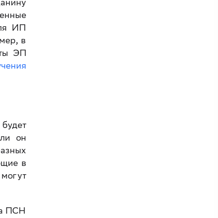
анину
венные
для ИП
мер, в
оты ЭП
учения
 будет
 ли он
разных
ющие в
 могут
на ПСН