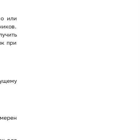
но или
ников.
лучить
ок при
дущему
мерен