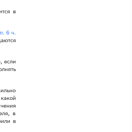
ится в
п. 6 ч.
даются
, если
лнять
вильно
 какой
ачения
еля, в
рили в