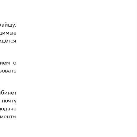
жайшу.
одимые
дётся
нием о
зовать
бинет
 почту
одаче
ументы