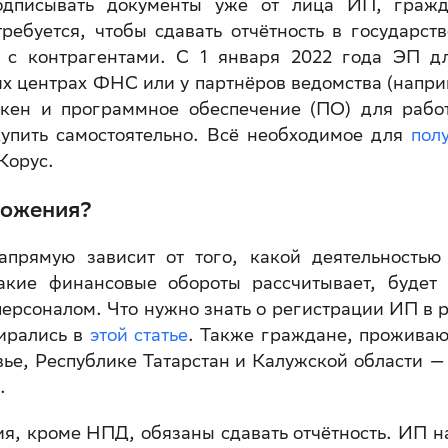
одписывать документы уже от лица ИП, гражд
ребуется, чтобы сдавать отчётность в государст
и с контрагентами. С 1 января 2022 года ЭП 
х центрах ФНС или у партнёров ведомства (напри
окен и программное обеспечение (ПО) для раб
упить самостоятельно. Всё необходимое для
пол
Корус.
ложения?
прямую зависит от того, какой деятельностью
акие финансовые обороты рассчитывает, будет
персоналом. Что нужно знать о регистрации ИП в 
ирались в
этой статье
. Также граждане, прожива
ье, Республике Татарстан и Калужской области —
.
я, кроме НПД, обязаны сдавать отчётность. ИП 