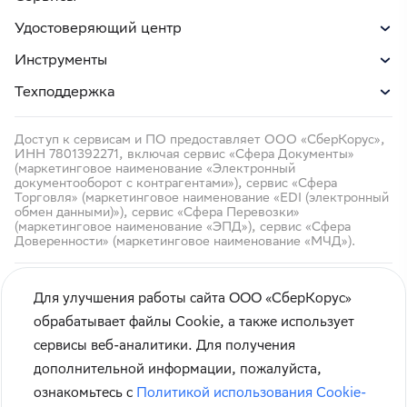
Удостоверяющий центр
Инструменты
Техподдержка
Доступ к сервисам и ПО предоставляет ООО «СберКорус»,
ИНН 7801392271, включая сервис «Сфера Документы»
(маркетинговое наименование «Электронный
документооборот с контрагентами»), сервис «Сфера
Торговля» (маркетинговое наименование «EDI (электронный
обмен данными)»), сервис «Сфера Перевозки»
(маркетинговое наименование «ЭПД»), сервис «Сфера
Доверенности» (маркетинговое наименование «МЧД»).
Для улучшения работы сайта ООО «СберКорус»
обрабатывает файлы Cookie, а также использует
сервисы веб-аналитики. Для получения
Чтобы вам было удобнее пользоваться сайтом, мы
Кибербезопасность
дополнительной информации, пожалуйста,
используем
cookie-файлы
.
Правила использования сайта
ознакомьтесь с
Политикой использования Cookie-
Оставаясь на сайте, вы соглашаетесь с
политикой