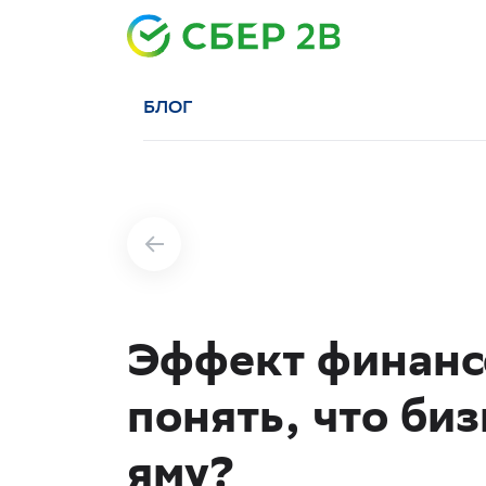
БЛОГ
Эффект финансо
понять, что би
яму?