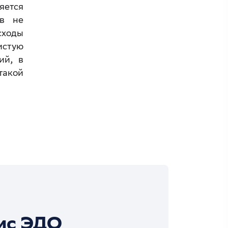
яется
ов не
сходы
истую
ий, в
такой
ис ЭДО