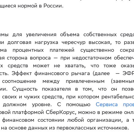
ющиеся нормой в России.
ймы для увеличения объема собственных сред
ли долговая нагрузка чересчур высокая, то раз
мма процентных платежей существенно сокр
ая сторона вопроса — при недостаточном обеспе
ых средств может не хватать, что тоже оказ
ость. Эффект финансового рычага (далее — ЭФР
т соотношение между привлеченным (заемн
ии. Сущность показателя в том, что он позв
своих и чужих средств, при котором рентабельно
на должном уровне. С помощью
Сервиса про
овой платформой СберКорус, можно в режиме онл
о финансовом состоянии любой организации, а 
 на основе данных из первоклассных источников.