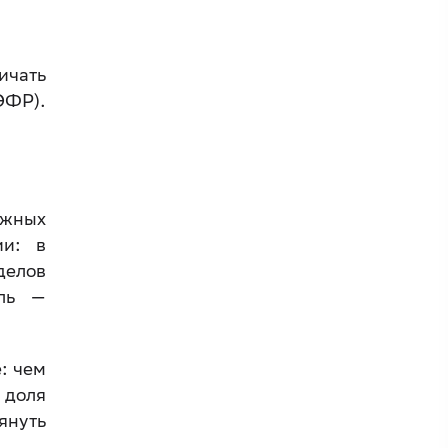
ичать
ЭФР).
ежных
ии: в
делов
ель —
: чем
 доля
януть