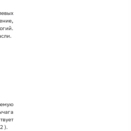
левых
ение,
огий.
асли.
яемую
ычага
твует
2 ).