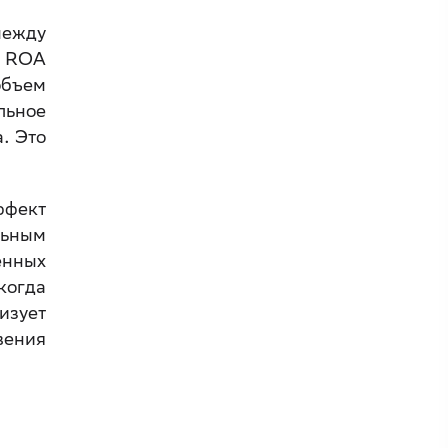
между
ь ROA
объем
льное
. Это
ффект
льным
енных
когда
изует
вения