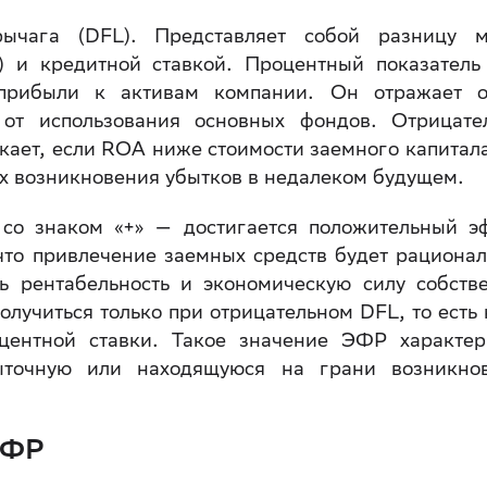
ычага (DFL). Представляет собой разницу 
) и кредитной ставкой. Процентный показател
 прибыли к активам компании. Он отражает 
 от использования основных фондов. Отрицате
кает, если ROA ниже стоимости заемного капитала
ах возникновения убытков в недалеком будущем.
 со знаком «+» — достигается положительный э
 что привлечение заемных средств будет рациона
ь рентабельность и экономическую силу собств
олучиться только при отрицательном DFL, то есть 
центной ставки. Такое значение ЭФР характер
быточную или находящуюся на грани возникно
ЭФР