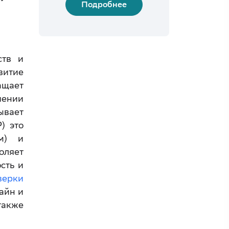
Подробнее
ств и
витие
ащает
чении
ывает
) это
ым) и
оляет
сть и
верки
айн и
также