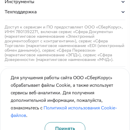
Инструменты
Техподдержка
Доступ к сервисам и ПО предоставляет ООО «СберКорус»,
ИНН 7801392271, включая сервис «Сфера Документы»
(маркетинговое наименование «Электронный
документооборот с контрагентами»), сервис «Сфера
Торговля» (маркетинговое наименование «EDI (электронный
обмен данными)»), сервис «Сфера Перевозки»
(маркетинговое наименование «ЭПД»), сервис «Сфера
Доверенности» (маркетинговое наименование «МЧД»).
Для улучшения работы сайта ООО «СберКорус»
обрабатывает файлы Cookie, а также использует
сервисы веб-аналитики. Для получения
Кибербезопасность
дополнительной информации, пожалуйста,
Правила использования сайта
ознакомьтесь с
Политикой использования Cookie-
Карта сайта
файлов
.
Принять
© СберКорус 2004-2026