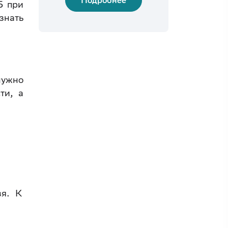
Подробнее
Б при
знать
нужно
ти, а
зя. К