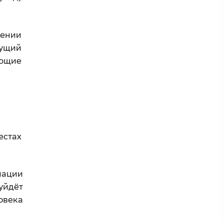
чении
дущий
ующие
естах
мации
уйдёт
овека