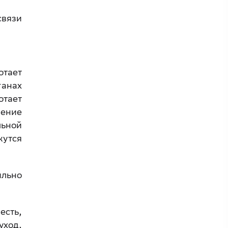
связи
отает
ганах
отает
ление
льной
утся
ильно
есть,
уход,