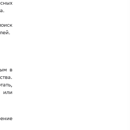
асных
а.
оиск
елей.
мым в
ства.
тать,
 или
шение