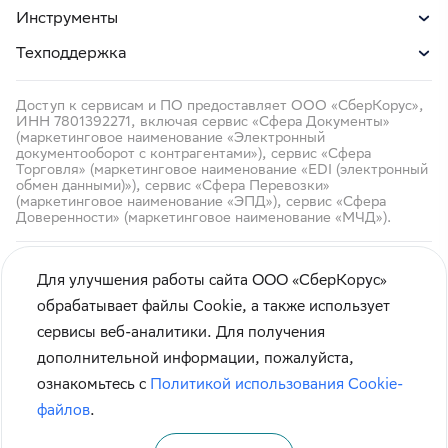
Инструменты
Техподдержка
Доступ к сервисам и ПО предоставляет ООО «СберКорус»,
ИНН 7801392271, включая сервис «Сфера Документы»
(маркетинговое наименование «Электронный
документооборот с контрагентами»), сервис «Сфера
Торговля» (маркетинговое наименование «EDI (электронный
обмен данными)»), сервис «Сфера Перевозки»
(маркетинговое наименование «ЭПД»), сервис «Сфера
Доверенности» (маркетинговое наименование «МЧД»).
Для улучшения работы сайта ООО «СберКорус»
обрабатывает файлы Cookie, а также использует
сервисы веб-аналитики. Для получения
Чтобы вам было удобнее пользоваться сайтом, мы
Кибербезопасность
дополнительной информации, пожалуйста,
используем
cookie-файлы
.
Правила использования сайта
ознакомьтесь с
Политикой использования Cookie-
Оставаясь на сайте, вы соглашаетесь с
политикой
Карта сайта
файлов
.
их применения.