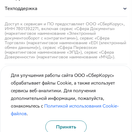
Техподдержка
Доступ к сервисам и ПО предоставляет ООО «СберКорус»,
ИНН 7801392271, включая сервис «Сфера Документы»
(маркетинговое наименование «Электронный
документооборот с контрагентами»), сервис «Сфера
Торговля» (маркетинговое наименование «EDI (электронный
обмен данными)»), сервис «Сфера Перевозки»
(маркетинговое наименование «ЭПД»), сервис «Сфера
Доверенности» (маркетинговое наименование «МЧД»).
Для улучшения работы сайта ООО «СберКорус»
обрабатывает файлы Cookie, а также использует
сервисы веб-аналитики. Для получения
Чтобы вам было удобнее пользоваться сайтом, мы
Кибербезопасность
дополнительной информации, пожалуйста,
используем
cookie-файлы
.
Правила использования сайта
ознакомьтесь с
Политикой использования Cookie-
Оставаясь на сайте, вы соглашаетесь с
политикой
Карта сайта
файлов
.
их применения.
Принять
Принять
© СберКорус 2004-2026