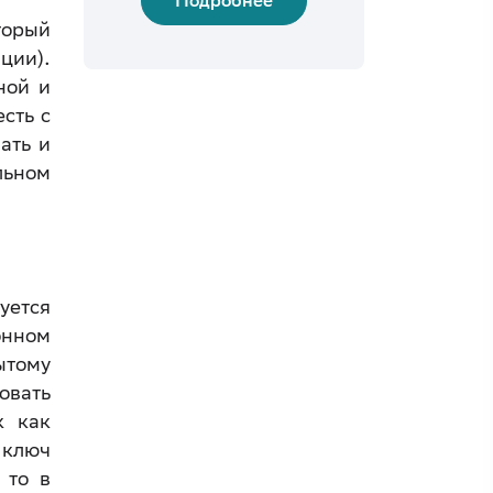
Подробнее
торый
ции).
ной и
сть с
ать и
льном
ется
онном
ытому
овать
к как
 ключ
 то в