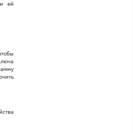
ли ей
чтобы
ключа
рамму
ючить
йства