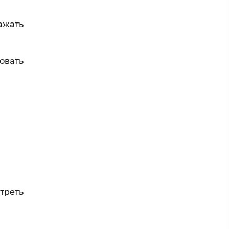
ажать
овать
треть