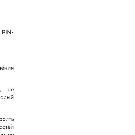
 PIN-
чения
и, не
торый
роить
остей
ем по