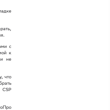
ладке
рать,
ия.
ами с
мой к
ки не
, что
брать
о CSP
тоПро