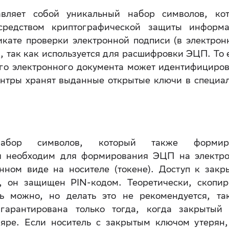
авляет собой уникальный набор символов, ко
средством криптографической защиты информа
кате проверки электронной подписи (в электрон
, так как используется для расшифровки ЭЦП. То е
го электронного документа может идентифициров
нтры хранят выданные открытые ключи в специа
абор символов, который также формиру
ч необходим для формирования ЭЦП на электр
нном виде на носителе (токене). Доступ к закр
 он защищен PIN-кодом. Теоретически, скопир
ь можно, но делать это не рекомендуется, та
гарантирована только тогда, когда закрытый
ляре. Если носитель с закрытым ключом утерян,