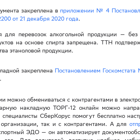
умента закреплена в
приложении № 4 Постанов
00 от 21 декабря 2020 года
.
я для перевозок алкогольной продукции — без
уктов на основе спирта запрещена. ТТН подтвер
тва этаноловой продукции.
кладной закреплена
Постановлением Госкомстата
.
и можно обмениваться с контрагентами в электр
арную накладную ТОРГ-12 онлайн можно напра
специалисты СберКорус помогут бесплатно наст
 организации, так и с контрагентами. А для
отп
спортный ЭДО — он автоматизирует документообо