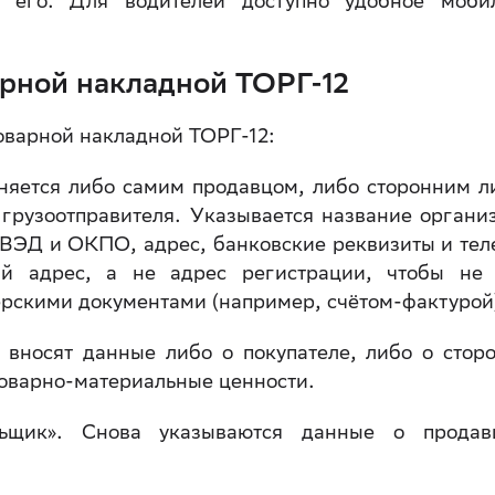
я его. Для водителей доступно удобное моби
рной накладной ТОРГ-12
оварной накладной ТОРГ-12:
лняется либо самим продавцом, либо сторонним л
 грузоотправителя. Указывается название органи
ВЭД и ОКПО, адрес, банковские реквизиты и тел
ый адрес, а не адрес регистрации, чтобы не
ерскими документами (например, счётом-фактурой
о вносят данные либо о покупателе, либо о стор
товарно-материальные ценности.
льщик». Снова указываются данные о прода