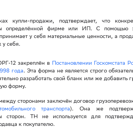
ках купли-продажи, подтверждает, что конкр
ы определённой фирме или ИП. С помощью э
принимает у себя материальные ценности, а прод
х у себя.
ОРГ-12 закреплён в
Постановлении Госкомстата Р
1998 года
. Эта форма не является строго обязател
тельно разработать свой бланк или же добавить 
щую форму.
 между сторонами заключён договор грузоперевозк
омобильного транспорта
). Она же подтверж
ы сторон. ТН не используется для подтверж
одавца к покупателю.