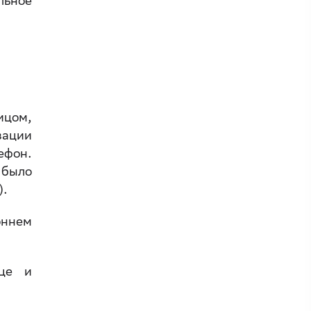
льное
ицом,
зации
ефон.
 было
).
оннем
вце и