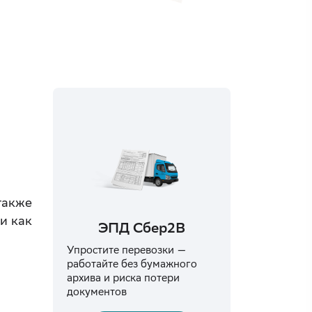
также
и как
ЭПД Сбер2B
Упростите перевозки —
работайте без бумажного
архива и риска потери
документов