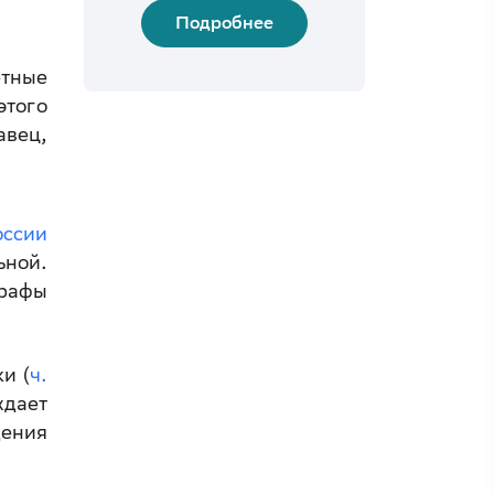
Подробнее
етные
того
авец,
оссии
ьной.
графы
и (
ч.
дает
дения