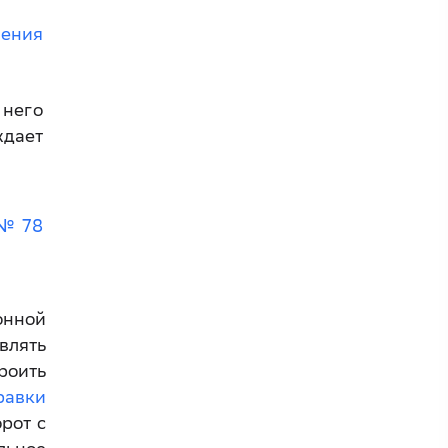
ления
 него
ждает
 № 78
онной
влять
роить
равки
рот с