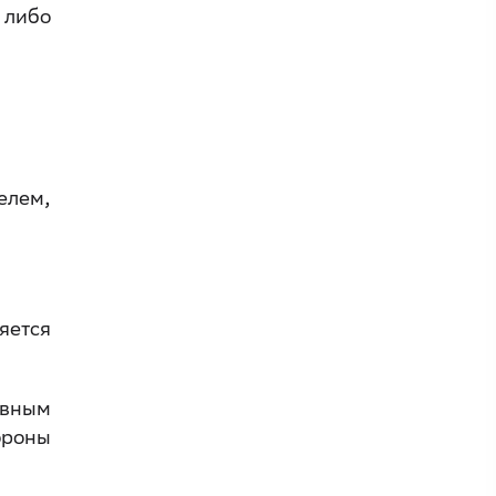
 либо
елем,
яется
авным
ороны