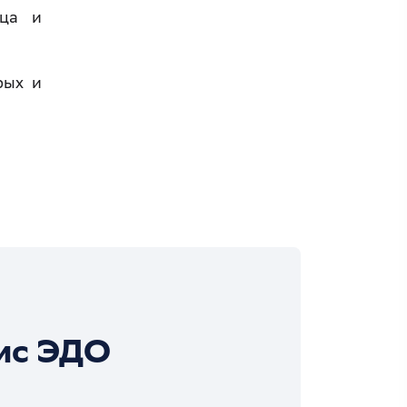
вца и
рых и
ис ЭДО