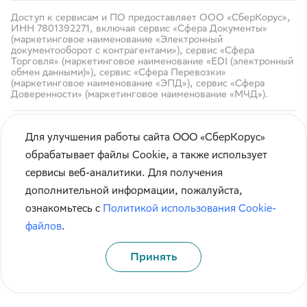
Доступ к сервисам и ПО предоставляет ООО «СберКорус»,
ИНН 7801392271, включая сервис «Сфера Документы»
(маркетинговое наименование «Электронный
документооборот с контрагентами»), сервис «Сфера
Торговля» (маркетинговое наименование «EDI (электронный
обмен данными)»), сервис «Сфера Перевозки»
(маркетинговое наименование «ЭПД»), сервис «Сфера
Доверенности» (маркетинговое наименование «МЧД»).
Для улучшения работы сайта ООО «СберКорус»
обрабатывает файлы Cookie, а также использует
сервисы веб-аналитики. Для получения
Кибербезопасность
дополнительной информации, пожалуйста,
Правила использования сайта
ознакомьтесь с
Политикой использования Cookie-
Карта сайта
файлов
.
Принять
© СберКорус 2004-2026
Санкт-Петербург, наб. Обводного канала, 60А
Политика обработки данных